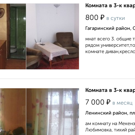
Комната в 3-к квар
₽
800
в сутки
Гагаринский район, 
мнат всего 3. общие 
рядом университет,то
комнате диван,кресло
Комната в 3-к квар
₽
7 000
в месяц
Ленинский район, п
ам комнату на Мекенз
Любимовка, тихий рай