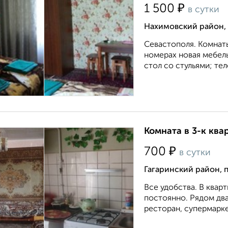
₽
1 500
в сутки
Нахимовский район, 
Севастополя. Комнаты 
номерах новая мебель
стол со стульями; те
Комната в 3-к ква
₽
700
в сутки
Гагаринский район, 
Все удобства. В кварт
постоянно. Рядом два
ресторан, супермарке