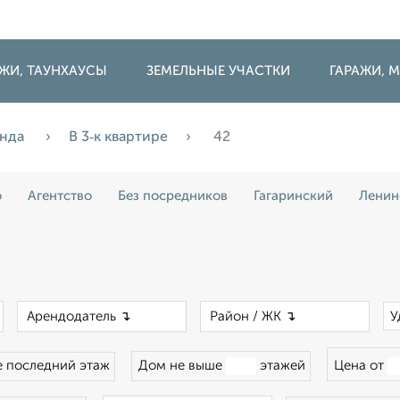
ДЖИ, ТАУНХАУСЫ
ЗЕМЕЛЬНЫЕ УЧАСТКИ
ГАРАЖИ,
енда
В 3‑к квартире
42
о
Агентство
Без посредников
Гагаринский
Ленин
×
×
×
У
 последний этаж
Дом не выше
этажей
Цена от