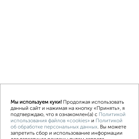
ИЖС
СНТ
В черте города
Мы используем куки!
Продолжая использовать
данный сайт и нажимая на кнопку «Принять», я
подтверждаю, что я ознакомлен(а) с
Политикой
Контакты
Политика конфиденциальности
использования файлов «cookies»
и
Политикой
Пользовательское соглашение
об обработке персональных данных
. Вы можете
Севастополь, улица проспект Генерала Острякова 88
© 2015–2026
запретить сбор и использование информации
Сайт-доска объявлений недвижимости
О проекте